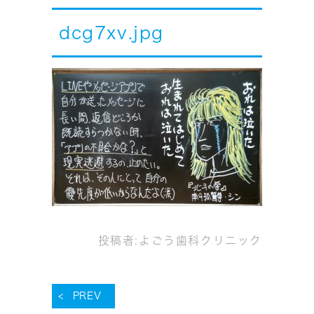
dcg7xv.jpg
投稿者:
よごう歯科クリニック
PREV