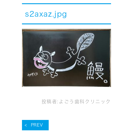
s2axaz.jpg
投稿者:
よごう歯科クリニック
PREV