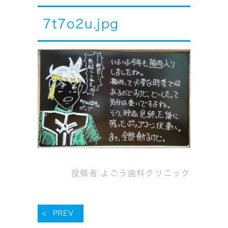
7t7o2u.jpg
投稿者:
よごう歯科クリニック
PREV