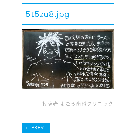
5t5zu8.jpg
投稿者:
よごう歯科クリニック
PREV