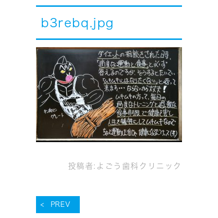
b3rebq.jpg
投稿者:
よごう歯科クリニック
PREV