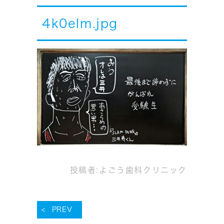
4k0elm.jpg
投稿者:
よごう歯科クリニック
PREV