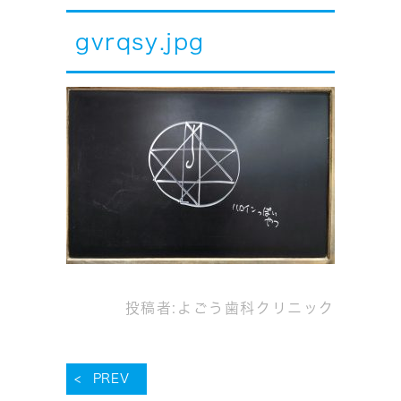
gvrqsy.jpg
投稿者:
よごう歯科クリニック
PREV