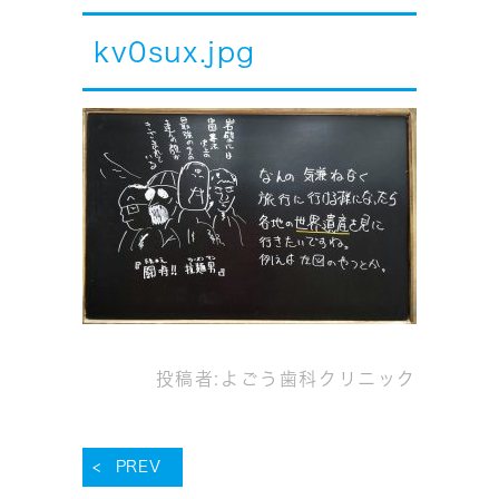
kv0sux.jpg
投稿者:
よごう歯科クリニック
PREV