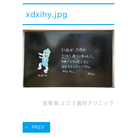
xdxihy.jpg
投稿者:
よごう歯科クリニック
PREV