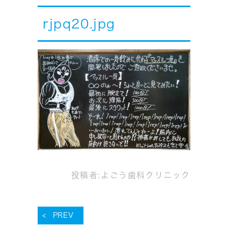
rjpq20.jpg
投稿者:
よごう歯科クリニック
PREV