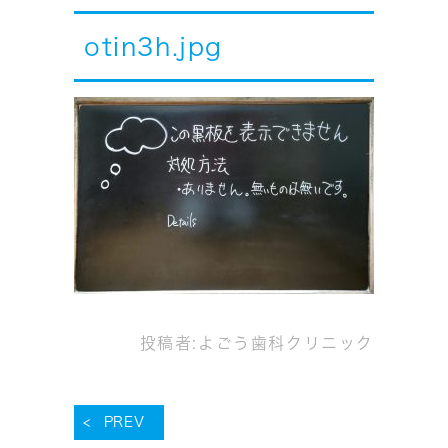
otin3h.jpg
投稿者:
よごう歯科クリニック
PREV