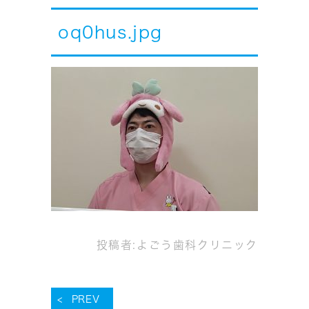
oq0hus.jpg
投稿者:
よごう歯科クリニック
PREV