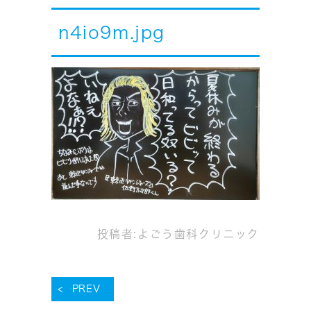
n4io9m.jpg
投稿者:
よごう歯科クリニック
PREV