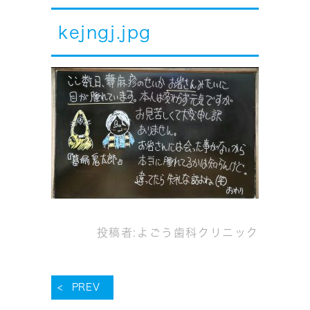
kejngj.jpg
投稿者:
よごう歯科クリニック
PREV