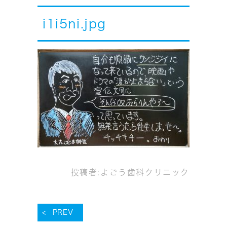
i1i5ni.jpg
投稿者:
よごう歯科クリニック
PREV