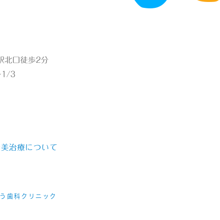
綱島駅北口徒歩2分
1/3
審美治療について
ごう歯科クリニック