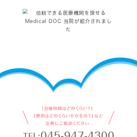
045-947-4300
TEL: